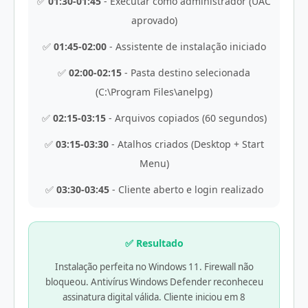
✅
01:30-01:45
- Executar como administrador (UAC
aprovado)
✅
01:45-02:00
- Assistente de instalação iniciado
✅
02:00-02:15
- Pasta destino selecionada
(C:\Program Files\anelpg)
✅
02:15-03:15
- Arquivos copiados (60 segundos)
✅
03:15-03:30
- Atalhos criados (Desktop + Start
Menu)
✅
03:30-03:45
- Cliente aberto e login realizado
✅ Resultado
Instalação perfeita no Windows 11. Firewall não
bloqueou. Antivírus Windows Defender reconheceu
assinatura digital válida. Cliente iniciou em 8