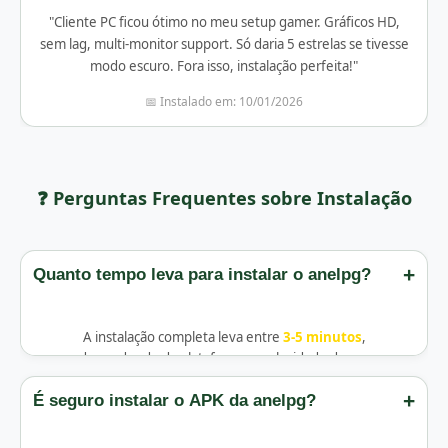
"Cliente PC ficou ótimo no meu setup gamer. Gráficos HD,
sem lag, multi-monitor support. Só daria 5 estrelas se tivesse
modo escuro. Fora isso, instalação perfeita!"
📅 Instalado em: 10/01/2026
❓ Perguntas Frequentes sobre Instalação
+
Quanto tempo leva para instalar o anelpg?
A instalação completa leva entre
3-5 minutos
,
dependendo da plataforma e velocidade da sua
conexão:
+
É seguro instalar o APK da anelpg?
Android:
Download 1min +