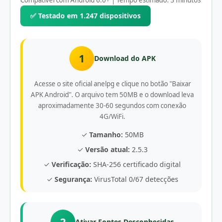
Compatível com Android 6.0+ | Tempo estimado: 3 minutos
✅ Testado em 1.247 dispositivos
1
Download do APK
Acesse o site oficial anelpg e clique no botão "Baixar
APK Android". O arquivo tem 50MB e o download leva
aproximadamente 30-60 segundos com conexão
4G/WiFi.
✓
Tamanho:
50MB
✓
Versão atual:
2.5.3
✓
Verificação:
SHA-256 certificado digital
✓
Segurança:
VirusTotal 0/67 detecções
2
Ativar Fontes Desconhecidas