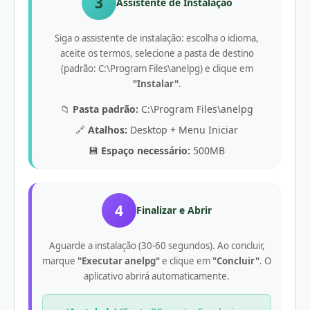
3
Assistente de Instalação
Siga o assistente de instalação: escolha o idioma,
aceite os termos, selecione a pasta de destino
(padrão: C:\Program Files\anelpg) e clique em
"Instalar"
.
📁
Pasta padrão:
C:\Program Files\anelpg
🔗
Atalhos:
Desktop + Menu Iniciar
💾
Espaço necessário:
500MB
4
Finalizar e Abrir
Aguarde a instalação (30-60 segundos). Ao concluir,
marque
"Executar anelpg"
e clique em
"Concluir"
. O
aplicativo abrirá automaticamente.